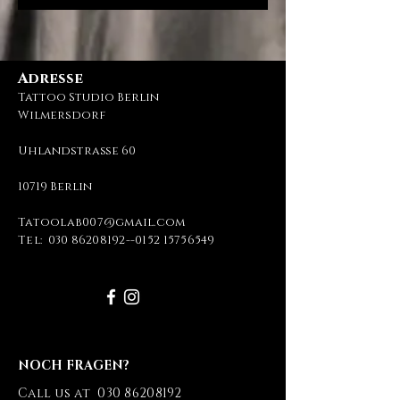
Adresse
Tattoo Studio Berlin
Wilmersdorf
Uhlandstraße 60
10719 Berlin
Tatoolab007@gmail.com
Tel:
030 86208192
--
0152 15756549
NOCH FRAGEN?
Call us at
030 86208192